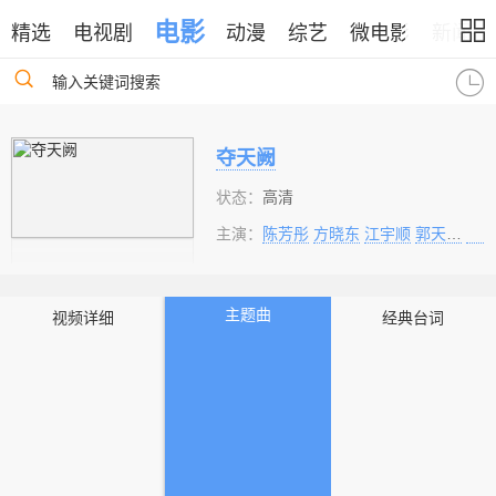
电影
精选
电视剧
动漫
综艺
微电影
新闻
输入关键词搜索
夺天阙
状态：
高清
主演：
陈芳彤
方晓东
江宇顺
郭天祺
刘
主题曲
视频详细
经典台词