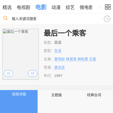
电影
精选
电视剧
动漫
综艺
微电影
新闻
输入关键词搜索
最后一个乘客
状态：
高清
类型：
生活
主演：
曾伟权
林淑贤
林秋燕
王俊
导演：
游达志
年代：
1997
视频详细
主题曲
经典台词